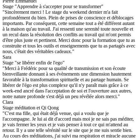
Pierre Emmanuel
Stage "Apprendre à s'accepter pour se transformer"
"Sincèrement merci ! Le stage du weekend dernier m'a fait
profondément du bien. Plein de prises de conscience et déblocages
importants. Par conséquent, cette semaine tout a été différent autant
à la maison qu'au travail. J'ai ressenti une serenité toute nouvelle et
un recul dans la résolution des conflits au travail qui m'ont permis
d'être plus juste et pertinent. Merci donc pour la formation que tu as
construite et tous les outils et enseignements que tu as partagés avec
nous, c'était des véritables cadeaux."
Sara
Stage "se libérer enfin de l'ego"
"Merci à Frédéric pour sa qualité de transmission et son écoute
bienveillante donnant à ses évènements une dimension hautement
favorable à la transformation spirituelle et au partage humain. Se
libérer de l'égo est plus complexe qu'il n'y paraît mais grâce à ce
week-end ancré dans l'acceptation de soi et l'ouverture aux autres,
notre nature profonde s'est déjà un peu révélée alors merci."
Clara
Stage méditation et Qi Qong
"C'est ma fille, qui était déjà venue, qui a voulu que je
l'accompagne. Je lui ai dit d'accord mais moi je ne sais pas méditer,
je vais fermer les yeux et je vais penser à tout ce qui m'attend au
retour. Il y a une telle sérénité sur le site que je me suis sentie bien.
Au cours des méditations, j'ai suivi ma respiration et miracle aucune