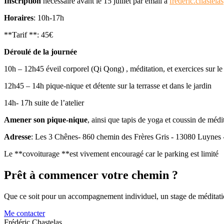
Inscription
nécessaire avant le 15 juillet par email à
frederic.chastel
Horaires
: 10h-17h
**Tarif **: 45€
Déroulé de la journée
10h – 12h45 éveil corporel (Qi Qong) , méditation, et exercices sur le 
12h45 – 14h pique-nique et détente sur la terrasse et dans le jardin
14h- 17h suite de l’atelier
Amener son pique-nique
, ainsi que tapis de yoga et coussin de méd
Adresse
: Les 3 Chênes- 860 chemin des Frères Gris - 13080 Luynes
Le **covoiturage **est vivement encouragé car le parking est limité
Prêt à commencer votre chemin ?
Que ce soit pour un accompagnement individuel, un stage de méditatio
Me contacter
Frédéric Chastelas