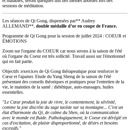
et maladies, seront quelques uns des thèmes abordés lors des
sessions de méditation.
Les séances de Qi Gong, dispensées par** Audrey
ALLEMAND**,
double médaille d’or en coupe de France.
Programme de Qi Gong pour la session de juillet 2024 : COEUR et
ÉMOTIONS
Zoom sur l'organe du COEUR car nous serons à la saison de l'été
où l'organe du Coeur est très sollicité. Travail aussi sur l'émotionnel
qui en fait partie.
Objectifs :exercices de Qi Gong thérapeutique pour renforcer le
Cœur et l'apaiser. Etude du Yang Sheng de la saison de l'été
présentant des conseils théoriques et pratiques pour l'entretien de la
vie, le maintien de la santé : diététique, auto-massages, huiles
essentielles.
"Le Cœur produit la joie de vivre, le contentement, la sérénité,
comme la joie discrète du sage taoïste sur sa montagne... C'est un
état d'harmonie du Qi, de calme du Shen, où la communication
avec le monde est fluide. Pathologiquement, le Coeur est déréglé en
cas d'excitation, de plaisir disproportionné, de désirs et besoins
excessifs."