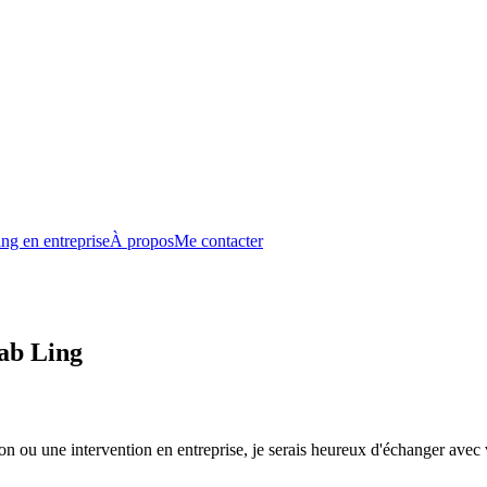
ng en entreprise
À propos
Me contacter
rab Ling
n ou une intervention en entreprise, je serais heureux d'échanger avec